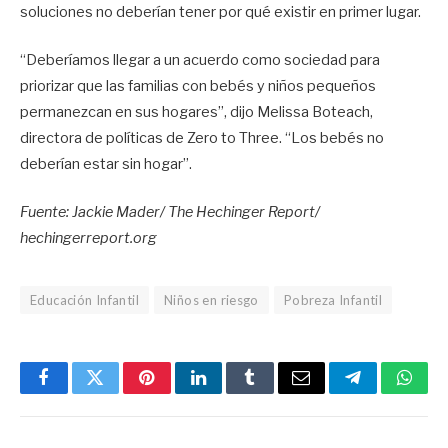
soluciones no deberían tener por qué existir en primer lugar.
“Deberíamos llegar a un acuerdo como sociedad para
priorizar que las familias con bebés y niños pequeños
permanezcan en sus hogares”, dijo Melissa Boteach,
directora de políticas de Zero to Three. “Los bebés no
deberían estar sin hogar”.
Fuente: Jackie Mader/ The Hechinger Report/
hechingerreport.org
Educación Infantil
Niños en riesgo
Pobreza Infantil
Facebook
Twitter
Pinterest
LinkedIn
Tumblr
Email
Telegram
What