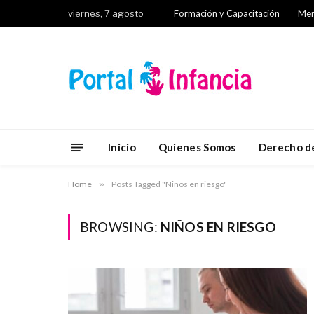
viernes, 7 agosto
Formación y Capacitación
Mem
Inicio
Quienes Somos
Derecho de
Home
»
Posts Tagged "Niños en riesgo"
BROWSING:
NIÑOS EN RIESGO