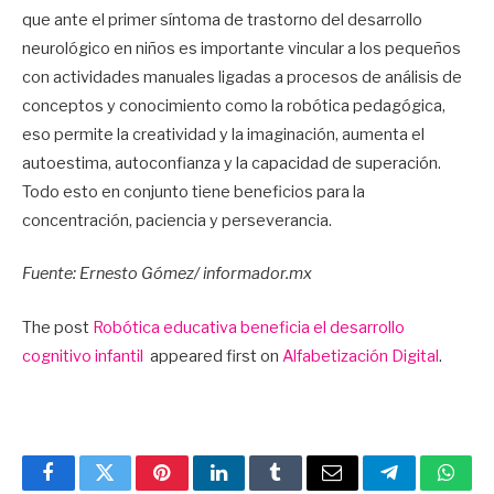
que ante el primer síntoma de trastorno del desarrollo
neurológico en niños es importante vincular a los pequeños
con actividades manuales ligadas a procesos de análisis de
conceptos y conocimiento como la robótica pedagógica,
eso permite la creatividad y la imaginación, aumenta el
autoestima, autoconfianza y la capacidad de superación.
Todo esto en conjunto tiene beneficios para la
concentración, paciencia y perseverancia.
Fuente: Ernesto Gómez/ informador.mx
The post
Robótica educativa beneficia el desarrollo
cognitivo infantil
appeared first on
Alfabetización Digital
.
Facebook
Twitter
Pinterest
LinkedIn
Tumblr
Email
Telegram
What