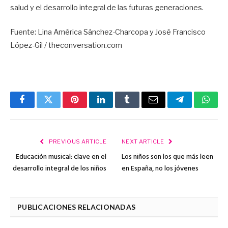
salud y el desarrollo integral de las futuras generaciones.
Fuente: Lina América Sánchez-Charcopa y José Francisco
López-Gil / theconversation.com
Facebook
Twitter
Pinterest
LinkedIn
Tumblr
Email
Telegram
What
PREVIOUS ARTICLE
NEXT ARTICLE
Educación musical: clave en el
Los niños son los que más leen
desarrollo integral de los niños
en España, no los jóvenes
PUBLICACIONES RELACIONADAS