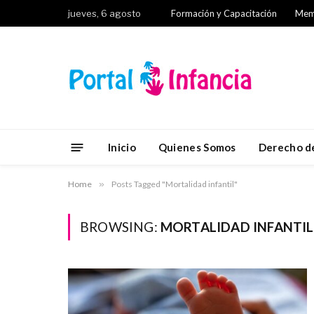
jueves, 6 agosto
Formación y Capacitación
Mem
Inicio
Quienes Somos
Derecho de
Home
»
Posts Tagged "Mortalidad infantil"
BROWSING:
MORTALIDAD INFANTIL