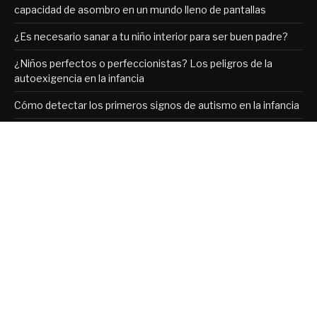
capacidad de asombro en un mundo lleno de pantallas
¿Es necesario sanar a tu niño interior para ser buen padre?
¿Niños perfectos o perfeccionistas? Los peligros de la
autoexigencia en la infancia
Cómo detectar los primeros signos de autismo en la infancia
El juego infantil, clave del desarrollo cognitivo, emocional y
social en la infancia
Copyright © 2026. Designed by
REDEM
.
Inicio
Formación y Capacitación
Membresías REDEM
Contactar